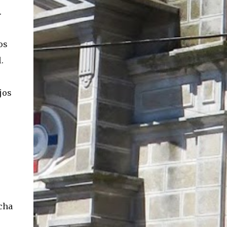
En concreto, las personas podrán acceder a
.
su carnet y/o pasaporte en una aplicación
móvil del Registro Civil, la cual estará
os
disponible en iOS y Android. El director del
Registro Civil, Omar Morales, detalló que
.
"quien renueve a partir del 16 de diciembre,
va a poder sacar cédula de identidad digital
jos
y pasaporte digital. Van a tener la
funcionalidad en su celular a partir de una
app especial, que va a permitir que a través
de pruebas de vida se asegure que la
persona es quien dice ser". Morales también
detalló, en el matinal "Mucho Gusto" de
Mega, las importantes medidas de
seguridad ...
cha