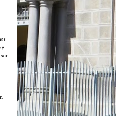
s
mas
 y
 son
an