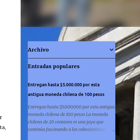
Archivo
Entradas populares
Entregan hasta $5.000.000 por esta
antigua moneda chilena de 100 pesos
Entregan hasta $5.000.000 por esta antigua
moneda chilena de 100 pesos La moneda
r
chilena de 20 centavos es una joya que
ta,
continúa fascinando a los coleccionistas y a
los amantes de la historia por igual. ¿Has