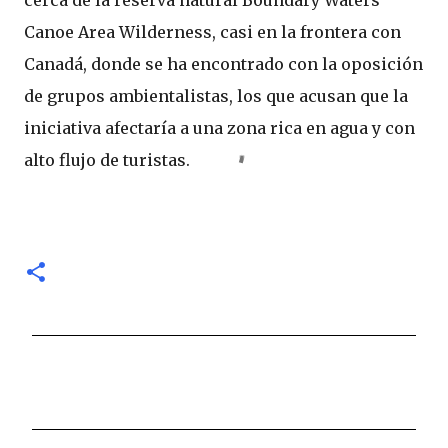
cerca de la reserva natural Boundary Waters
Canoe Area Wilderness, casi en la frontera con
Canadá, donde se ha encontrado con la oposición
de grupos ambientalistas, los que acusan que la
iniciativa afectaría a una zona rica en agua y con
alto flujo de turistas.
C
o
m