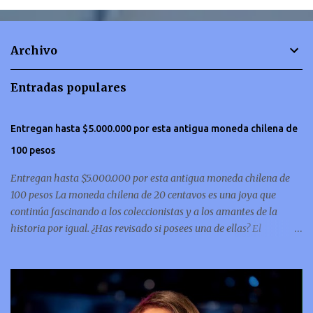
e
n
t
Archivo
a
r
Entradas populares
i
o
Entregan hasta $5.000.000 por esta antigua moneda chilena de
s
100 pesos
Entregan hasta $5.000.000 por esta antigua moneda chilena de
100 pesos La moneda chilena de 20 centavos es una joya que
continúa fascinando a los coleccionistas y a los amantes de la
historia por igual. ¿Has revisado si posees una de ellas? El
coleccionismo no para de crecer y en esta oportunidad nos hemos
encontrado con una moneda chilena de 20 centavos de 1932 que se
ha convertido en una de las más buscadas por cazadores de
tesoros de todo el mundo. Esta pieza, debido a su rareza y la
demanda en el mercado numismático, ha alcanzado un valor