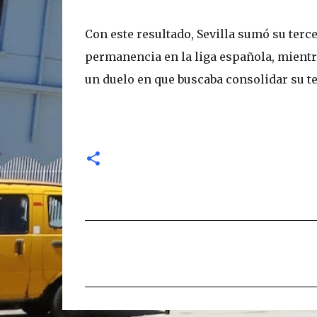
Con este resultado, Sevilla sumó su terc
permanencia en la liga española, mientra
un duelo en que buscaba consolidar su ter
C
o
m
e