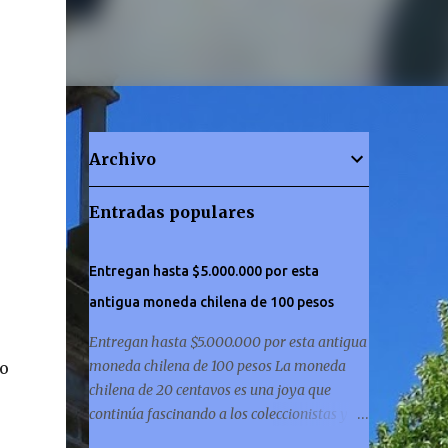
Archivo
Entradas populares
Entregan hasta $5.000.000 por esta
antigua moneda chilena de 100 pesos
Entregan hasta $5.000.000 por esta antigua
moneda chilena de 100 pesos La moneda
do
chilena de 20 centavos es una joya que
continúa fascinando a los coleccionistas y a
los amantes de la historia por igual. ¿Has