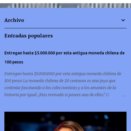
e
n
t
Archivo
a
r
Entradas populares
i
o
Entregan hasta $5.000.000 por esta antigua moneda chilena de
s
100 pesos
Entregan hasta $5.000.000 por esta antigua moneda chilena de
100 pesos La moneda chilena de 20 centavos es una joya que
continúa fascinando a los coleccionistas y a los amantes de la
historia por igual. ¿Has revisado si posees una de ellas? El
coleccionismo no para de crecer y en esta oportunidad nos hemos
encontrado con una moneda chilena de 20 centavos de 1932 que se
ha convertido en una de las más buscadas por cazadores de
tesoros de todo el mundo. Esta pieza, debido a su rareza y la
demanda en el mercado numismático, ha alcanzado un valor