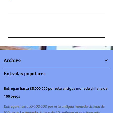
C
o
m
e
n
t
Archivo
a
r
Entradas populares
i
o
Entregan hasta $5.000.000 por esta antigua moneda chilena de
s
100 pesos
Entregan hasta $5.000.000 por esta antigua moneda chilena de
100 pesos La moneda chilena de 20 centavos es una joya que