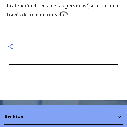
la atención directa de las personas“, afirmaron a
través de un comunicado.
C
o
m
e
n
t
Archivo
a