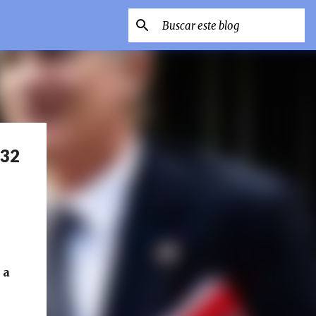
 32
 a