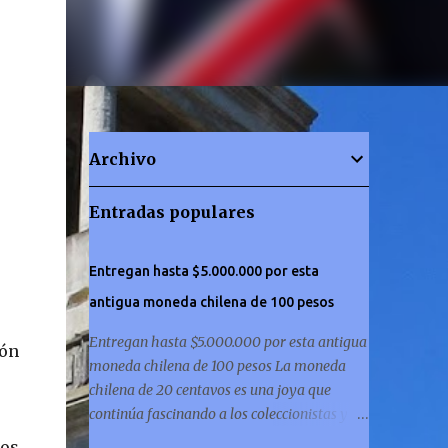
Archivo
Entradas populares
Entregan hasta $5.000.000 por esta
antigua moneda chilena de 100 pesos
Entregan hasta $5.000.000 por esta antigua
ión
moneda chilena de 100 pesos La moneda
chilena de 20 centavos es una joya que
continúa fascinando a los coleccionistas y a
los amantes de la historia por igual. ¿Has
os,