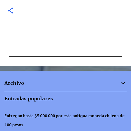
C
o
m
e
n
t
Archivo
a
r
Entradas populares
i
o
Entregan hasta $5.000.000 por esta antigua moneda chilena de
s
100 pesos