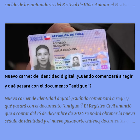
sueldo de los animadores del Festival de Viña. Animar el Festival
de Viña es tal vez el trabajo más importante al que podría llegar
un animador de televisión en Chile y por eso, la paga -se presume-
debería ser acorde. ¿Cuánto ganará Karen Doggenweiler y su
acompañante? Según se conoce hasta ahora, los animadores del
Festival de Viña del Mar no reciben un sueldo por su rol en el
evento. Al menos no un monto extra al que venían percibirndo por
contrato con su canal empleador. “A la Karen no le pagan, no le
pagan aparte. Hace rato que no pagan”, confirmó la periodista de
espectáculos, Cecilia Gutiérrez, en el programa Hay Que Decirlo
Nuevo carnet de identidad digital: ¿Cuándo comenzará a regir
(Canal 13). “A mí la Tonka (Tomicic) me dijo que a ellos no le
y qué pasará con el documento "antiguo"?
pagaban”, complementó Willy Sabor. Nacho Gutiérrez aportó que,
al menos mientras la organizació...
Nuevo carnet de identidad digital: ¿Cuándo comenzará a regir y
qué pasará con el documento "antiguo"? El Registro Civil anunció
que a contar del 16 de diciembre de 2024 se podrá obtener la nueva
cédula de identidad y el nuevo pasaporte chileno, documentos que
además de estar en su tradicional formato físico, también se
podrán tener de forma digital en el celular. En concreto, las