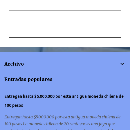
C
o
m
e
n
t
Archivo
a
r
Entradas populares
i
o
Entregan hasta $5.000.000 por esta antigua moneda chilena de
s
100 pesos
Entregan hasta $5.000.000 por esta antigua moneda chilena de
100 pesos La moneda chilena de 20 centavos es una joya que