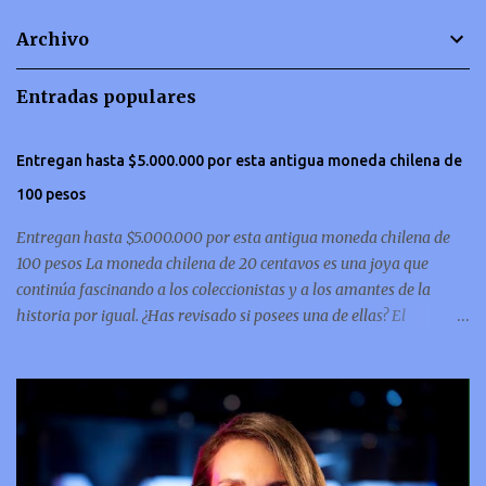
t
Archivo
a
r
Entradas populares
i
o
Entregan hasta $5.000.000 por esta antigua moneda chilena de
s
100 pesos
Entregan hasta $5.000.000 por esta antigua moneda chilena de
100 pesos La moneda chilena de 20 centavos es una joya que
continúa fascinando a los coleccionistas y a los amantes de la
historia por igual. ¿Has revisado si posees una de ellas? El
coleccionismo no para de crecer y en esta oportunidad nos hemos
encontrado con una moneda chilena de 20 centavos de 1932 que se
ha convertido en una de las más buscadas por cazadores de
tesoros de todo el mundo. Esta pieza, debido a su rareza y la
demanda en el mercado numismático, ha alcanzado un valor
sorprendente de hasta $5,000,000. Esta moneda es parte del