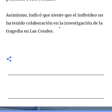
Asimismo, indicó que siente que el individuo no
ha tenido colaboración en la investigación de la
tragedia en Las Condes.
C
o
m
e
n