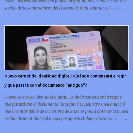
creer”. Así reaccionaron en panela de farándula al conocer sobre el
sueldo de los animadores del Festival de Viña. Animar el Festival
de Viña es tal vez el trabajo más importante al que podría llegar
un animador de televisión en Chile y por eso, la paga -se presume-
debería ser acorde. ¿Cuánto ganará Karen Doggenweiler y su
acompañante? Según se conoce hasta ahora, los animadores del
Festival de Viña del Mar no reciben un sueldo por su rol en el
evento. Al menos no un monto extra al que venían percibirndo por
contrato con su canal empleador. “A la Karen no le pagan, no le
pagan aparte. Hace rato que no pagan”, confirmó la periodista de
espectáculos, Cecilia Gutiérrez, en el programa Hay Que Decirlo
Nuevo carnet de identidad digital: ¿Cuándo comenzará a regir
(Canal 13). “A mí la Tonka (Tomicic) me dijo que a ellos no le
y qué pasará con el documento "antiguo"?
pagaban”, complementó Willy Sabor. Nacho Gutiérrez aportó que,
al menos mientras la organizació...
Nuevo carnet de identidad digital: ¿Cuándo comenzará a regir y
qué pasará con el documento "antiguo"? El Registro Civil anunció
que a contar del 16 de diciembre de 2024 se podrá obtener la nueva
cédula de identidad y el nuevo pasaporte chileno, documentos que
además de estar en su tradicional formato físico, también se
podrán tener de forma digital en el celular. En concreto, las