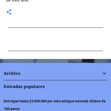
de este año.
C
o
m
e
n
t
Archivo
a
r
Entradas populares
i
o
Entregan hasta $5.000.000 por esta antigua moneda chilena de
s
100 pesos