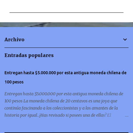
o
m
e
n
t
Archivo
a
r
Entradas populares
i
o
Entregan hasta $5.000.000 por esta antigua moneda chilena de
s
100 pesos
Entregan hasta $5.000.000 por esta antigua moneda chilena de
100 pesos La moneda chilena de 20 centavos es una joya que
continúa fascinando a los coleccionistas y a los amantes de la
historia por igual. ¿Has revisado si posees una de ellas? El
coleccionismo no para de crecer y en esta oportunidad nos hemos
encontrado con una moneda chilena de 20 centavos de 1932 que se