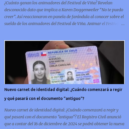
¿Cuánto ganan los animadores del Festival de Viña? Revelan
la hi...
desconocido dato que implica a Karen Doggenweiler “No te puedo
creer”. Así reaccionaron en panela de farándula al conocer sobre el
sueldo de los animadores del Festival de Viña. Animar el Festival
de Viña es tal vez el trabajo más importante al que podría llegar
un animador de televisión en Chile y por eso, la paga -se presume-
debería ser acorde. ¿Cuánto ganará Karen Doggenweiler y su
acompañante? Según se conoce hasta ahora, los animadores del
Festival de Viña del Mar no reciben un sueldo por su rol en el
evento. Al menos no un monto extra al que venían percibirndo por
contrato con su canal empleador. “A la Karen no le pagan, no le
pagan aparte. Hace rato que no pagan”, confirmó la periodista de
espectáculos, Cecilia Gutiérrez, en el programa Hay Que Decirlo
Nuevo carnet de identidad digital: ¿Cuándo comenzará a regir
(Canal 13). “A mí la Tonka (Tomicic) me dijo que a ellos no le
y qué pasará con el documento "antiguo"?
pagaban”, complementó Willy Sabor. Nacho Gutiérrez aportó que,
al menos mientras la organizació...
Nuevo carnet de identidad digital: ¿Cuándo comenzará a regir y
qué pasará con el documento "antiguo"? El Registro Civil anunció
que a contar del 16 de diciembre de 2024 se podrá obtener la nueva