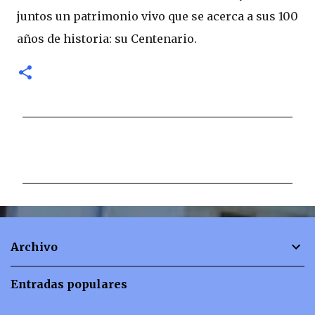
juntos un patrimonio vivo que se acerca a sus 100
años de historia: su Centenario.
C
o
m
e
n
t
Archivo
a
r
Entradas populares
i