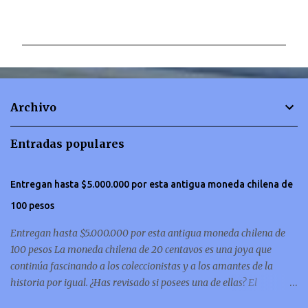
C
o
m
e
n
t
Archivo
a
r
Entradas populares
i
o
Entregan hasta $5.000.000 por esta antigua moneda chilena de
s
100 pesos
Entregan hasta $5.000.000 por esta antigua moneda chilena de
100 pesos La moneda chilena de 20 centavos es una joya que
continúa fascinando a los coleccionistas y a los amantes de la
historia por igual. ¿Has revisado si posees una de ellas? El
coleccionismo no para de crecer y en esta oportunidad nos hemos