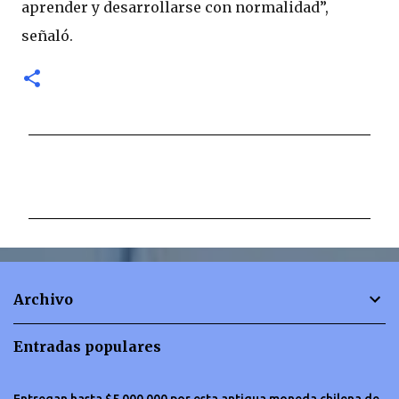
aprender y desarrollarse con normalidad”,
señaló.
C
o
m
e
n
t
Archivo
a
r
Entradas populares
i
o