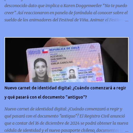
la hi...
desconocido dato que implica a Karen Doggenweiler “No te puedo
creer”. Así reaccionaron en panela de farándula al conocer sobre el
sueldo de los animadores del Festival de Viña. Animar el Festival
de Viña es tal vez el trabajo más importante al que podría llegar
un animador de televisión en Chile y por eso, la paga -se presume-
debería ser acorde. ¿Cuánto ganará Karen Doggenweiler y su
acompañante? Según se conoce hasta ahora, los animadores del
Festival de Viña del Mar no reciben un sueldo por su rol en el
evento. Al menos no un monto extra al que venían percibirndo por
contrato con su canal empleador. “A la Karen no le pagan, no le
pagan aparte. Hace rato que no pagan”, confirmó la periodista de
espectáculos, Cecilia Gutiérrez, en el programa Hay Que Decirlo
Nuevo carnet de identidad digital: ¿Cuándo comenzará a regir
(Canal 13). “A mí la Tonka (Tomicic) me dijo que a ellos no le
y qué pasará con el documento "antiguo"?
pagaban”, complementó Willy Sabor. Nacho Gutiérrez aportó que,
al menos mientras la organizació...
Nuevo carnet de identidad digital: ¿Cuándo comenzará a regir y
qué pasará con el documento "antiguo"? El Registro Civil anunció
que a contar del 16 de diciembre de 2024 se podrá obtener la nueva
cédula de identidad y el nuevo pasaporte chileno, documentos que