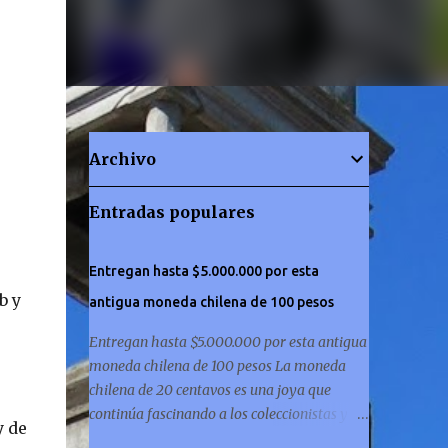
Archivo
Entradas populares
Entregan hasta $5.000.000 por esta
b y
antigua moneda chilena de 100 pesos
Entregan hasta $5.000.000 por esta antigua
moneda chilena de 100 pesos La moneda
chilena de 20 centavos es una joya que
continúa fascinando a los coleccionistas y a
y de
los amantes de la historia por igual. ¿Has