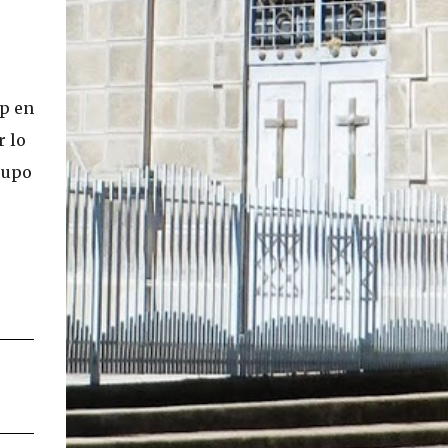
En concreto, las personas podrán acceder a
su carnet y/o pasaporte en una aplicación
móvil del Registro Civil, la cual estará
disponible en iOS y Android. El director del
ip en
Registro Civil, Omar Morales, detalló que
r lo
"quien renueve a partir del 16 de diciembre,
va a poder sacar cédula de identidad digital
rupo
y pasaporte digital. Van a tener la
funcionalidad en su celular a partir de una
app especial, que va a permitir que a través
de pruebas de vida se asegure que la
persona es quien dice ser". Morales también
detalló, en el matinal "Mucho Gusto" de
Mega, las importantes medidas de
seguridad ...