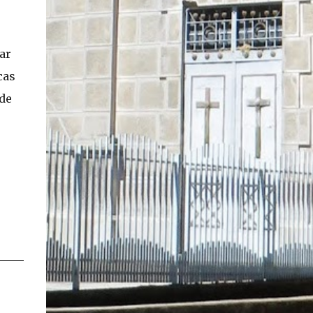
En concreto, las personas podrán acceder a
su carnet y/o pasaporte en una aplicación
móvil del Registro Civil, la cual estará
ar
disponible en iOS y Android. El director del
cas
Registro Civil, Omar Morales, detalló que
"quien renueve a partir del 16 de diciembre,
 de
va a poder sacar cédula de identidad digital
y pasaporte digital. Van a tener la
funcionalidad en su celular a partir de una
app especial, que va a permitir que a través
de pruebas de vida se asegure que la
persona es quien dice ser". Morales también
detalló, en el matinal "Mucho Gusto" de
Mega, las importantes medidas de
seguridad ...