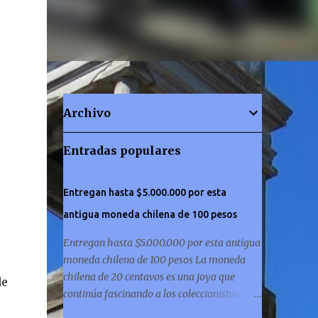
Archivo
Entradas populares
Entregan hasta $5.000.000 por esta
antigua moneda chilena de 100 pesos
Entregan hasta $5.000.000 por esta antigua
moneda chilena de 100 pesos La moneda
chilena de 20 centavos es una joya que
de
continúa fascinando a los coleccionistas y a
los amantes de la historia por igual. ¿Has