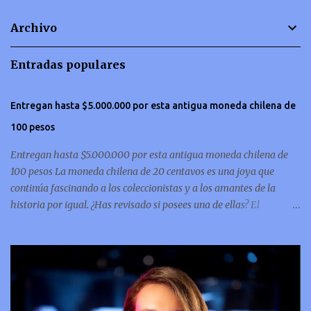
t
Archivo
a
r
Entradas populares
i
o
Entregan hasta $5.000.000 por esta antigua moneda chilena de
s
100 pesos
Entregan hasta $5.000.000 por esta antigua moneda chilena de
100 pesos La moneda chilena de 20 centavos es una joya que
continúa fascinando a los coleccionistas y a los amantes de la
historia por igual. ¿Has revisado si posees una de ellas? El
coleccionismo no para de crecer y en esta oportunidad nos hemos
encontrado con una moneda chilena de 20 centavos de 1932 que se
ha convertido en una de las más buscadas por cazadores de
tesoros de todo el mundo. Esta pieza, debido a su rareza y la
demanda en el mercado numismático, ha alcanzado un valor
sorprendente de hasta $5,000,000. Esta moneda es parte del