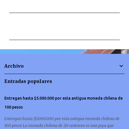
C
o
m
e
n
t
Archivo
a
r
Entradas populares
i
o
Entregan hasta $5.000.000 por esta antigua moneda chilena de
s
100 pesos
Entregan hasta $5.000.000 por esta antigua moneda chilena de
100 pesos La moneda chilena de 20 centavos es una joya que