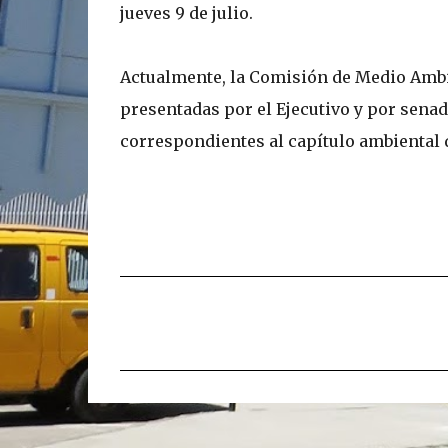
jueves 9 de julio.
Actualmente, la Comisión de Medio Ambi
presentadas por el Ejecutivo y por senad
correspondientes al capítulo ambiental de
C
o
m
e
n